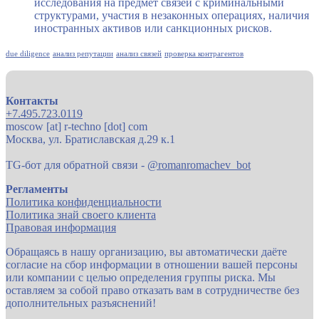
исследования на предмет связей с криминальными
структурами, участия в незаконных операциях, наличия
иностранных активов или санкционных рисков.
due diligence
анализ репутации
анализ связей
проверка контрагентов
Контакты
+7.495.723.0119
moscow [at] r-techno [dot] com
Москва, ул. Братиславская д.29 к.1
TG-бот для обратной связи -
@romanromachev_bot
Регламенты
Политика конфиденциальности
Политика знай своего клиента
Правовая информация
Обращаясь в нашу организацию, вы автоматически даёте
согласие на сбор информации в отношении вашей персоны
или компании с целью определения группы риска. Мы
оставляем за собой право отказать вам в сотрудничестве без
дополнительных разъяснений!