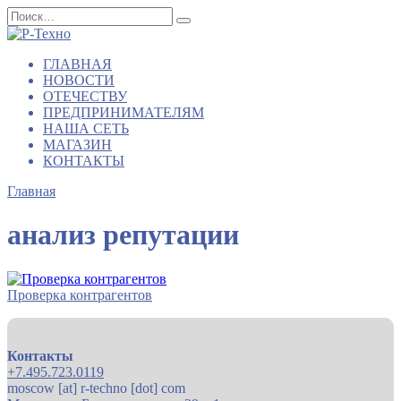
Перейти
Search
к
for:
содержанию
ГЛАВНАЯ
НОВОСТИ
ОТЕЧЕСТВУ
ПРЕДПРИНИМАТЕЛЯМ
НАША СЕТЬ
МАГАЗИН
КОНТАКТЫ
Главная
анализ репутации
Проверка контрагентов
Контакты
+7.495.723.0119
moscow [at] r-techno [dot] com