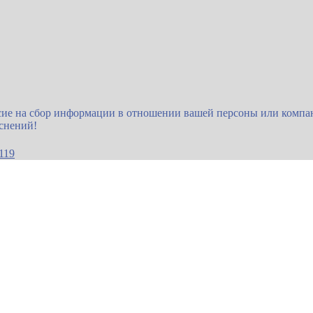
сие на сбор информации в отношении вашей персоны или компан
яснений!
119