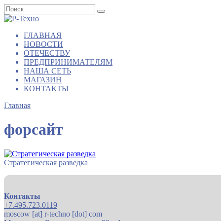
Перейти
Search
к
for:
содержанию
ГЛАВНАЯ
НОВОСТИ
ОТЕЧЕСТВУ
ПРЕДПРИНИМАТЕЛЯМ
НАША СЕТЬ
МАГАЗИН
КОНТАКТЫ
Главная
форсайт
Стратегическая разведка
Контакты
+7.495.723.0119
moscow [at] r-techno [dot] com