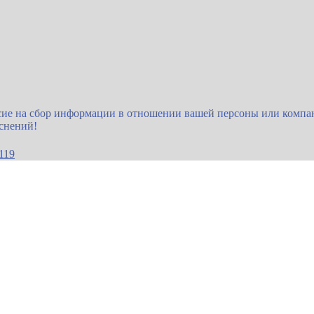
сие на сбор информации в отношении вашей персоны или компан
яснений!
119