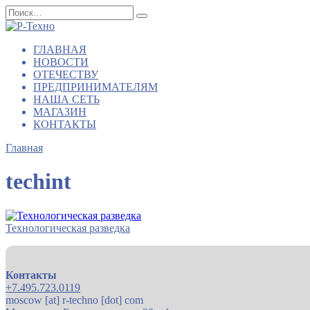
Перейти
Search
к
for:
содержанию
ГЛАВНАЯ
НОВОСТИ
ОТЕЧЕСТВУ
ПРЕДПРИНИМАТЕЛЯМ
НАША СЕТЬ
МАГАЗИН
КОНТАКТЫ
Главная
techint
Технологическая разведка
Контакты
+7.495.723.0119
moscow [at] r-techno [dot] com